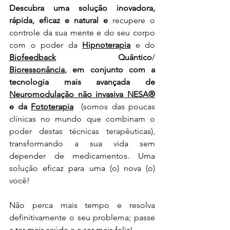
Descubra uma solução inovadora, 
rápida, eficaz e natural e 
recupere o 
controle da sua mente e do seu corpo 
com o poder da 
Hipnoterapia
 e do 
Biofeedback
 Quântico
/ 
Bioressonância
,
em conjunto com a 
tecnologia mais avançada de 
Neuromodulação não invasiva NESA®
e da 
Fototerapia
(somos das poucas 
clínicas no mundo que 
combinam o 
poder destas técnicas terapêuticas)
, 
transformando a sua vida sem 
depender de medicamentos. Uma 
solução eficaz para uma (o) nova (o) 
você!
Não perca mais tempo e resolva 
definitivamente o seu problema; passe 
a ter mais saúde e a ser mais feliz!