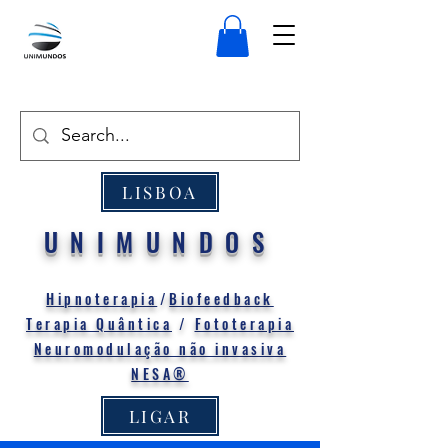
LISBOA
UNIMUNDOS
Hipnoterapia
/
Biofeedback
Terapia Quântica
/
Fototerapia
Neuromodulação não invasiva
NESA®
LIGAR