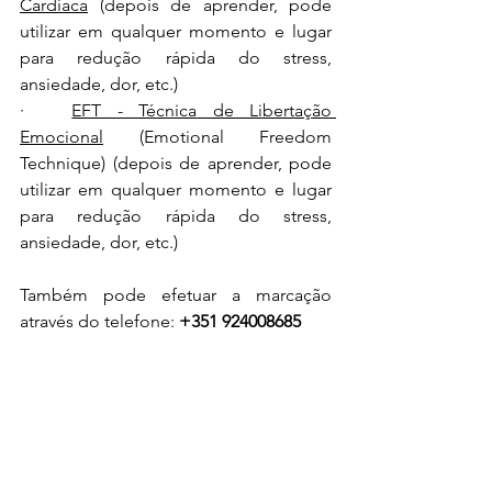
Cardíaca
 (depois de aprender, pode 
utilizar em qualquer momento e lugar 
para redução rápida do stress, 
ansiedade, dor, etc.)
·   
EFT - Técnica de Libertação 
Emocional
 (Emotional Freedom 
Technique) (depois de aprender, pode 
utilizar em qualquer momento e lugar 
para redução rápida do stress, 
ansiedade, dor, etc.)
Também pode efetuar a marcação 
através do telefone: 
+351 924008685
Obs.: A utilização da Hipnoterapia em 
conjunto com o Quantum Biofeedback, 
Neuromodulação não invasiva 
NESA® 
e da
Fototerapia
potencia a rapidez na 
obtenção de resultados, no entanto, 