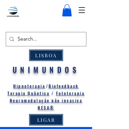
LISBOA
UNIMUNDOS
Hipnoterapia
/
Biofeedback
Terapia Quântica
/
Fototerapia
Neuromodulação não invasiva
NESA®
LIGAR