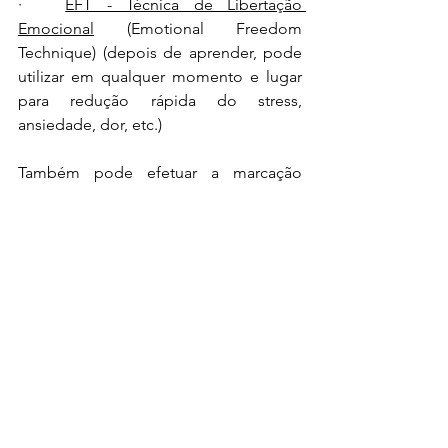
·   
EFT - Técnica de Libertação 
Emocional
 (Emotional Freedom 
Technique) (depois de aprender, pode 
utilizar em qualquer momento e lugar 
para redução rápida do stress, 
ansiedade, dor, etc.)
Também pode efetuar a marcação 
através do telefone: 
+351 924008685
Obs.: A utilização da Hipnoterapia em 
conjunto com o Quantum Biofeedback, 
Neuromodulação não invasiva 
NESA® 
e da
Fototerapia
potencia a rapidez na 
obtenção de resultados, no entanto, 
pode sempre optar por utilizar apenas 
uma das técnicas (Hipnoterapia, 
Biofeedback, 
Neuromodulação não 
invasiva NESA®
 ou Fototerapia). No 