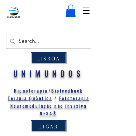
LISBOA
UNIMUNDOS
Hipnoterapia
/
Biofeedback
Terapia Quântica
/
Fototerapia
Neuromodulação não invasiva
NESA®
LIGAR