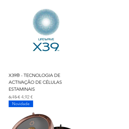
X39® - TECNOLOGIA DE
ACTIVAÇÃO DE CÉLULAS
ESTAMINAIS
Preço normal
Preço promocional
6,15 €
4,92 €
Novidade