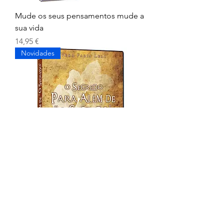
Mude os seus pensamentos mude a
sua vida
Preço
14,95 €
Novidades
O Segredo para além de o Segredo
Preço
14,95 €
Novidade