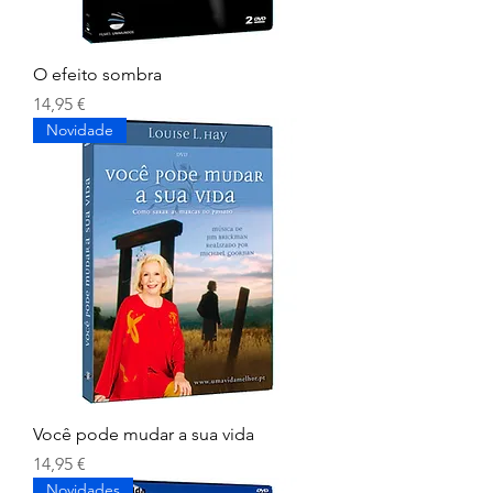
O efeito sombra
Preço
14,95 €
Novidade
Você pode mudar a sua vida
Preço
14,95 €
Novidades