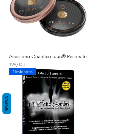
Acessório Quântico tuün® Resonate
Preço
199,00 €
Novidades
REVIEWS