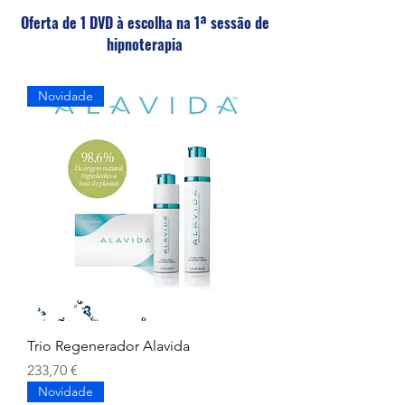
Oferta de 1 DVD à escolha na 1ª sessão de
hipnoterapia
Novidade
Trio Regenerador Alavida
Preço
233,70 €
Novidade