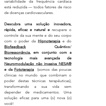
variabilidade da frequência cardíaca 
está reduzida — todos fatores de risco 
de doenças cardiovasculares.
Descubra uma solução inovadora, 
rápida, eficaz e natural e 
recupere o 
controle da sua mente e do seu corpo 
com o poder da 
Hipnoterapia
 e do 
Biofeedback
 Quântico
/ 
Bioressonância
,
em conjunto com a 
tecnologia mais avançada de 
Neuromodulação não invasiva NESA®
e da 
Fototerapia
(somos das poucas 
clínicas no mundo que 
combinam o 
poder destas técnicas terapêuticas)
, 
transformando a sua vida sem 
depender de medicamentos. Uma 
solução eficaz para uma (o) nova (o) 
você!