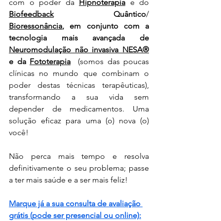
com o poder da 
Hipnoterapia
 e do 
Biofeedback
 Quântico
/ 
Bioressonância
,
em conjunto com a 
tecnologia mais avançada de 
Neuromodulação não invasiva NESA®
e da 
Fototerapia
(somos das poucas 
clínicas no mundo que 
combinam o 
poder destas técnicas terapêuticas)
, 
transformando a sua vida sem 
depender de medicamentos. Uma 
solução eficaz para uma (o) nova (o) 
você!
Não perca mais tempo e resolva 
definitivamente o seu problema; passe 
a ter mais saúde e a ser mais feliz!
Marque já a sua consulta de avaliação 
grátis (pode ser presencial ou online):