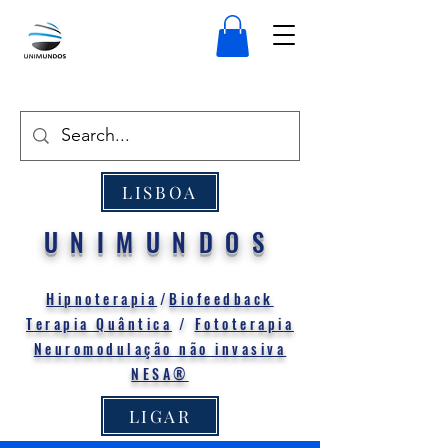
LISBOA
UNIMUNDOS
Hipnoterapia
/
Biofeedback
Terapia Quântica
/
Fototerapia
Neuromodulação não invasiva
NESA®
LIGAR