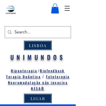
LISBOA
UNIMUNDOS
Hipnoterapia
/
Biofeedback
Terapia Quântica
/
Fototerapia
Neuromodulação não invasiva
NESA®
LIGAR