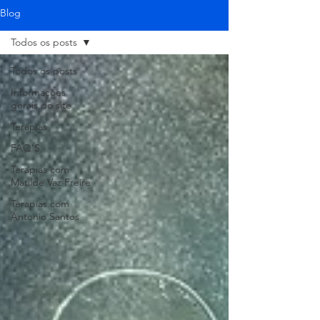
Blog
Todos os posts
Todos os posts
Informações
gerais do site
Terapias
FAQ'S
Terapias com
Matilde Vaz Freire
Terapias com
Antonio Santos