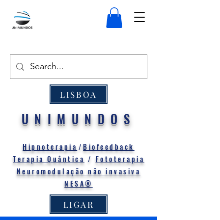
LISBOA
UNIMUNDOS
Hipnoterapia
/
Biofeedback
Terapia Quântica
/
Fototerapia
Neuromodulação não invasiva
NESA®
LIGAR