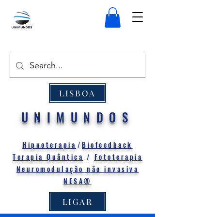
LISBOA
UNIMUNDOS
Hipnoterapia
/
Biofeedback
Terapia Quântica
/
Fototerapia
Neuromodulação não invasiva
NESA®
LIGAR