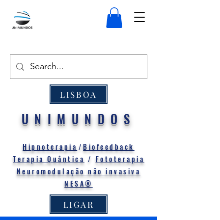
LISBOA
UNIMUNDOS
Hipnoterapia
/
Biofeedback
Terapia Quântica
/
Fototerapia
Neuromodulação não invasiva
NESA®
LIGAR