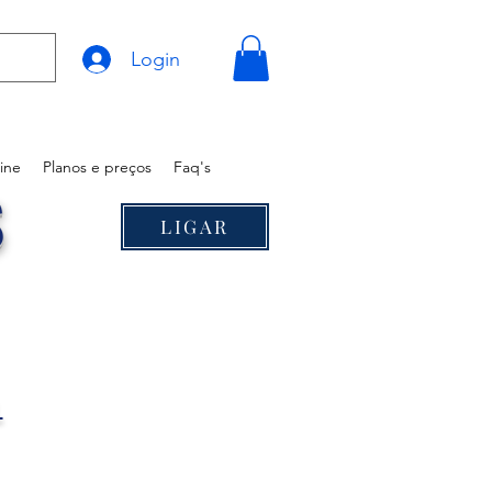
Login
ine
Planos e preços
Faq's
S
LIGAR
®