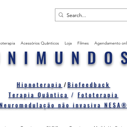
oterapia
Acessórios Quânticos
Loja
Filmes
Agendamento onl
UNIMUNDO
Hipnoterapia
/
Biofeedback
Terapia Quântica
/
Fototerapia
Neuromodulação não invasiva NESA