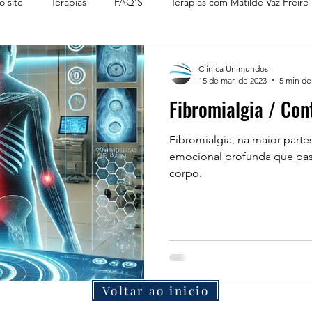
o site
Terapias
FAQ'S
Terapias com Matilde Vaz Freire
Clínica Unimundos
15 de mar. de 2023
5 min de 
Fibromialgia / Con
Fibromialgia, na maior parte
emocional profunda que pass
corpo.
Voltar ao inicio