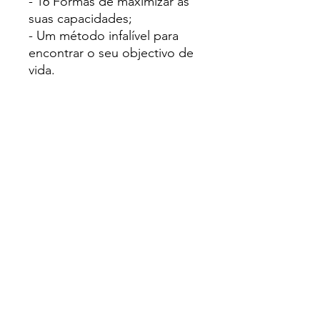
- 16 Formas de maximizar as
suas capacidades;
- Um método infalível para
encontrar o seu objectivo de
vida.
Brian Tracy é Presidente e
Gestor da Bryan Tracy
International, uma empresa
especializada no treino e
desenvolvimento dos
indivíduos e organizações.
Mais dos seus 36 livros
constituem best-sellers, é
também autor de inúmeros
áudio e vídeo de programas
de aprendizagem.