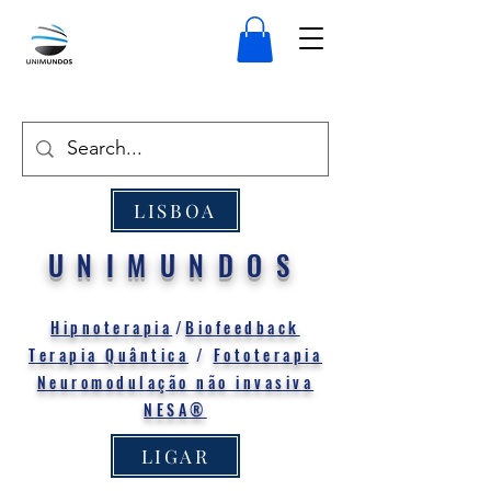
LISBOA
UNIMUNDOS
Hipnoterapia
/
Biofeedback
Terapia Quântica
/
Fototerapia
Neuromodulação não invasiva
NESA®
LIGAR