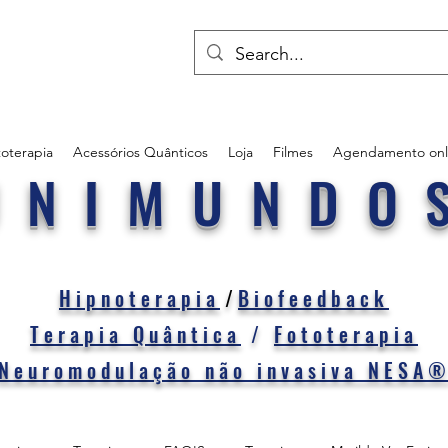
oterapia
Acessórios Quânticos
Loja
Filmes
Agendamento onl
UNIMUNDO
Hipnoterapia
/
Biofeedback
Terapia Quântica
/
Fototerapia
Neuromodulação não invasiva NESA