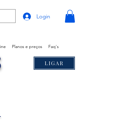
Login
ine
Planos e preços
Faq's
S
LIGAR
®