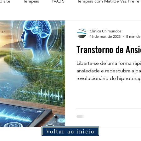
o site
Terapias
FAQ'S
Terapias com Matilde Vaz Freire
Clínica Unimundos
16 de mar. de 2023
8 min de 
Transtorno de Ans
Liberte-se de uma forma rá
ansiedade e redescubra a pa
revolucionário de hipnoterap
Voltar ao inicio