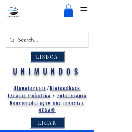
LISBOA
UNIMUNDOS
Hipnoterapia
/
Biofeedback
Terapia Quântica
/
Fototerapia
Neuromodulação não invasiva
NESA®
LIGAR