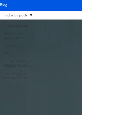
Blog
Todos os posts
Todos os posts
Informações
gerais do site
Terapias
FAQ'S
Terapias com
Matilde Vaz Freire
Terapias com
Antonio Santos