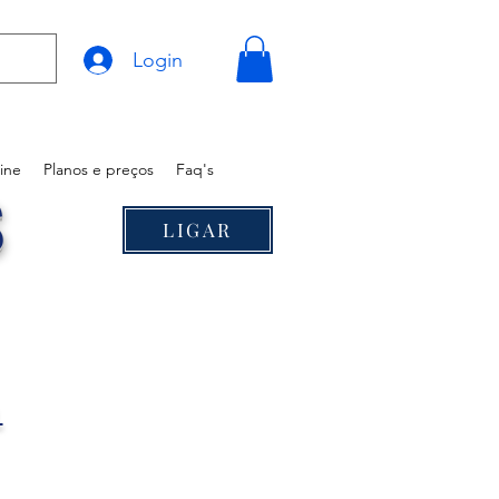
Login
ine
Planos e preços
Faq's
S
LIGAR
®