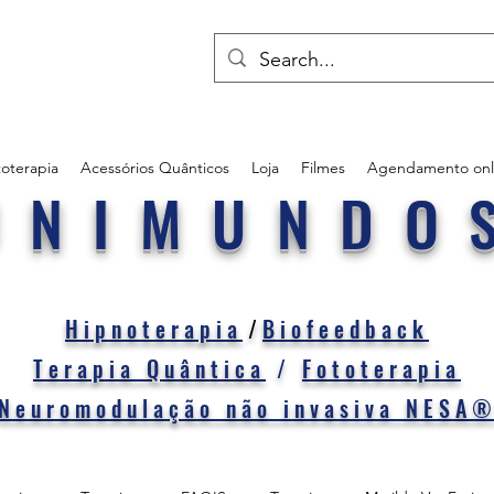
oterapia
Acessórios Quânticos
Loja
Filmes
Agendamento onl
UNIMUNDO
Hipnoterapia
/
Biofeedback
Terapia Quântica
/
Fototerapia
Neuromodulação não invasiva NESA