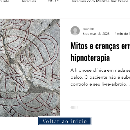
o site
Terapias
FAQ'S
Terapias com Matilde Vaz Freire
asantos
6 de mar. de 2023
4 min de l
Mitos e crenças er
hipnoterapia
A hipnose clínica em nada s
palco. O paciente não é su
controlo e seu livre-arbítrio...
Voltar ao inicio