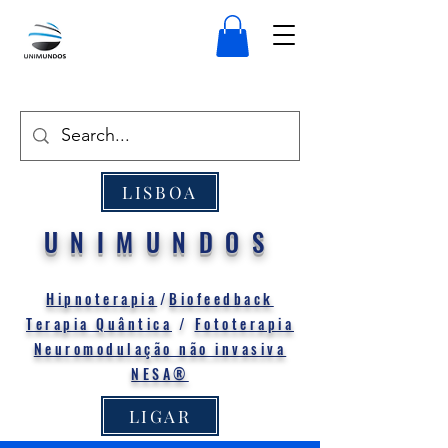
LISBOA
UNIMUNDOS
Hipnoterapia
/
Biofeedback
Terapia Quântica
/
Fototerapia
Neuromodulação não invasiva
NESA®
LIGAR