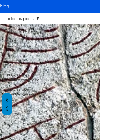
Blog
Todos os posts
Todos os posts
Informações
gerais do site
Terapias
FAQ'S
Terapias com
Matilde Vaz Freire
Terapias com
Antonio Santos
REVIEWS