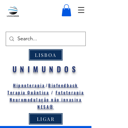
LISBOA
UNIMUNDOS
Hipnoterapia
/
Biofeedback
Terapia Quântica
/
Fototerapia
Neuromodulação não invasiva
NESA®
LIGAR