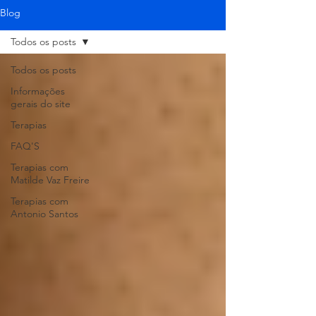
Blog
Todos os posts
Todos os posts
Informações
gerais do site
Terapias
FAQ'S
Terapias com
Matilde Vaz Freire
Terapias com
Antonio Santos