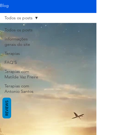
Blog
Todos os posts
Todos os posts
Informações
gerais do site
Terapias
FAQ'S
Terapias com
Matilde Vaz Freire
Terapias com
Antonio Santos
REVIEWS