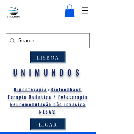
LISBOA
UNIMUNDOS
Hipnoterapia
/
Biofeedback
Terapia Quântica
/
Fototerapia
Neuromodulação não invasiva
NESA®
LIGAR