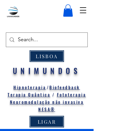
LISBOA
UNIMUNDOS
Hipnoterapia
/
Biofeedback
Terapia Quântica
/
Fototerapia
Neuromodulação não invasiva
NESA®
LIGAR