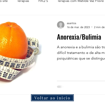
o site
Terapias
FAQ'S
Terapias com Matilde Vaz Freire
asantos
16 de mar. de 2023
2 min de 
Anorexia/Bulimia
A anorexia e a bulimia são t
difícil tratamento e de alta
psiquiátricas que se disting
Voltar ao inicio