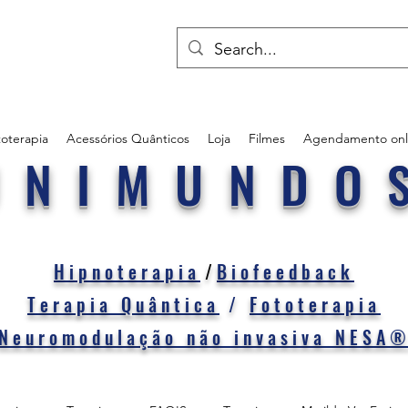
oterapia
Acessórios Quânticos
Loja
Filmes
Agendamento onl
UNIMUNDO
Hipnoterapia
/
Biofeedback
Terapia Quântica
/
Fototerapia
Neuromodulação não invasiva NESA