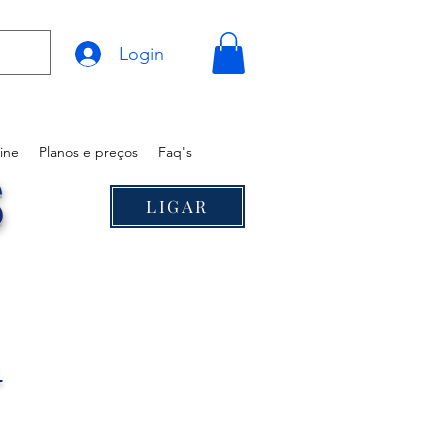
Login
ine
Planos e preços
Faq's
S
LIGAR
®