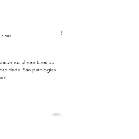
leitura
ranstornos alimentares de
 morbidade. São patologias
uem