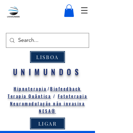
LISBOA
UNIMUNDOS
Hipnoterapia
/
Biofeedback
Terapia Quântica
/
Fototerapia
Neuromodulação não invasiva
NESA®
LIGAR