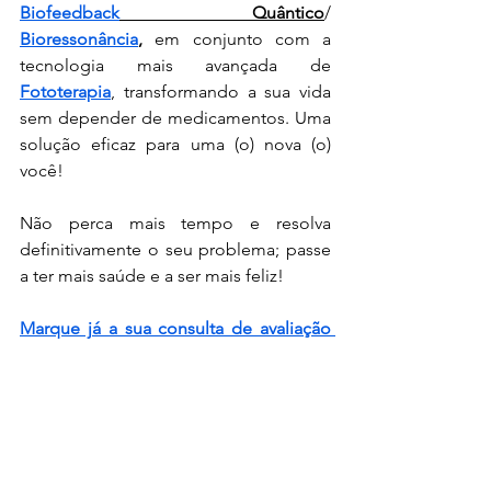
Biofeedback
 Quântico
/ 
Bioressonância
,
 em conjunto com a 
tecnologia mais avançada de 
Fototerapia
, transformando a sua vida 
sem depender de medicamentos. Uma 
solução eficaz para uma (o) nova (o) 
você!
Não perca mais tempo e resolva 
definitivamente o seu problema; passe 
a ter mais saúde e a ser mais feliz!
Marque já a sua consulta de avaliação 
grátis (pode ser presencial ou online):
Incluí, grátis e sem qualquer 
compromisso
:
Análise às frequências 
eletromagnéticas do seu corpo