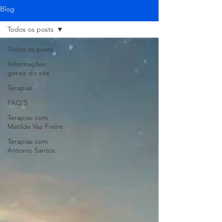
Blog
Todos os posts
Todos os posts
Informações
gerais do site
Terapias
FAQ'S
Terapias com
Matilde Vaz Freire
Terapias com
Antonio Santos