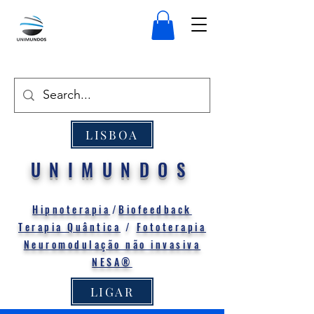
LISBOA
UNIMUNDOS
Hipnoterapia
/
Biofeedback
Terapia Quântica
/
Fototerapia
Neuromodulação não invasiva
NESA®
LIGAR