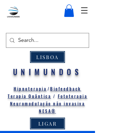
LISBOA
UNIMUNDOS
Hipnoterapia
/
Biofeedback
Terapia Quântica
/
Fototerapia
Neuromodulação não invasiva
NESA®
LIGAR