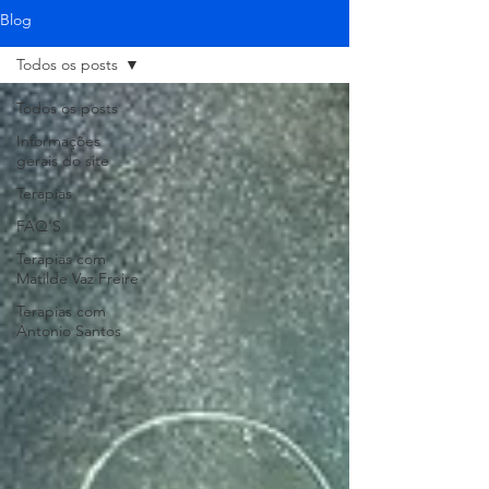
Blog
Todos os posts
Todos os posts
Informações
gerais do site
Terapias
FAQ'S
Terapias com
Matilde Vaz Freire
Terapias com
Antonio Santos