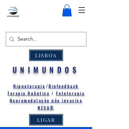
LISBOA
UNIMUNDOS
Hipnoterapia
/
Biofeedback
Terapia Quântica
/
Fototerapia
Neuromodulação não invasiva
NESA®
LIGAR